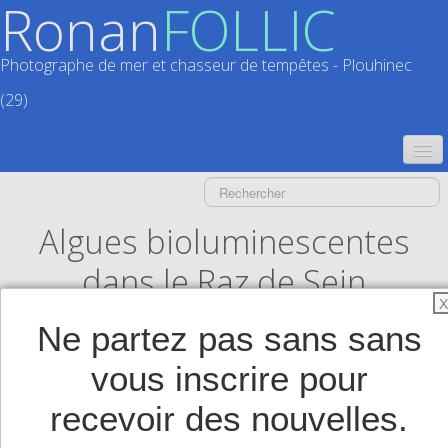
Ronan
FOLLIC
Photographe de mer et chasseur de tempêtes - Plouhinec
(29)
ACCUEIL
CATALOGUES
Algues bioluminescentes
CALENDRIERS
▼
dans le Raz de Sein
X
ACTUALITÉS
Ne partez pas sans sans
LIVRES
▼
vous inscrire pour
BOUTIQUE
▼
recevoir des nouvelles.