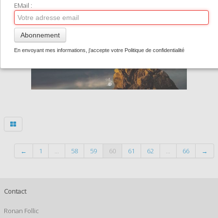
TIRAGES SUPPORTS HAUT DE GAMME
EMail :
CONTACT
Abonnement
0
En envoyant mes informations, j'accepte votre Politique de confidentialité
←
1
...
58
59
60
61
62
...
66
→
Contact
Ronan Follic