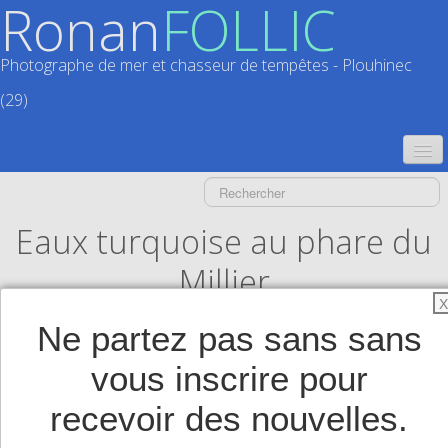
Ronan
FOLLIC
Photographe de mer et chasseur de tempêtes - Plouhinec
(29)
ACCUEIL
CATALOGUES
Eaux turquoise au phare du
CALENDRIERS
▼
Millier
X
ACTUALITÉS
Ne partez pas sans sans
LIVRES
▼
vous inscrire pour
BOUTIQUE
▼
recevoir des nouvelles.