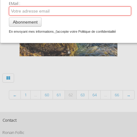
TIRAGES SUPPORTS HAUT DE GAMME
EMail :
CONTACT
Abonnement
0
En envoyant mes informations, j'accepte votre Politique de confidentialité
←
1
...
60
61
62
63
64
...
66
→
Contact
Ronan Follic