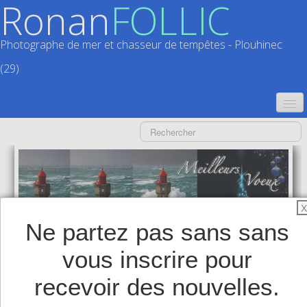
Ronan
FOLLIC
Photographe de mer et chasseur de tempêtes - Plouhinec
(29)
ACCUEIL
CATALOGUES
CALENDRIERS
▼
X
ACTUALITÉS
Ne partez pas sans sans
LIVRES
▼
vous inscrire pour
BOUTIQUE
▼
recevoir des nouvelles.