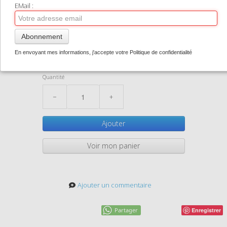
TIRAGES SUPPORTS HAUT DE GAMME
EMail :
Phare de la Jument
CONTACT
Abonnement
2,50 €
0
En envoyant mes informations, j'accepte votre Politique de confidentialité
VoeuxJument
Disponibilité inconnue
Quantité
−
+
Ajouter
Voir mon panier
Ajouter un commentaire
Partager
Enregistrer