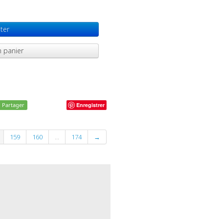
ter
 panier
Partager
Enregistrer
159
160
...
174
→