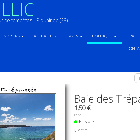
LLIC
 de tempêtes - Plouhinec (29)
LENDRIERS
ACTUALITÉS
LIVRES
BOUTIQUE
TIRAG
▼
▼
▼
CONTA
Baie des Trép
1,50 €
Bdt2
En stock
Quantité