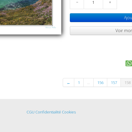
−
+
Ajou
Voir mon
←
1
...
156
157
158
CGU
Confidentialité
Cookies