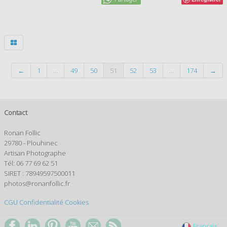
←
1
...
49
50
51
52
53
...
174
→
Contact
Ronan Follic
29780 - Plouhinec
Artisan Photographe
Tél: 06 77 69 62 51
SIRET : 78949597500011
photos@ronanfollic.fr
CGU
Confidentialité
Cookies
Français