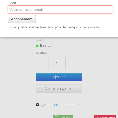
TIRAGES SUPPORTS HAUT DE GAMME
EMail :
CONTACT
Abonnement
beuzec03
0
En envoyant mes informations, j'accepte votre Politique de confidentialité
1,50 €
Beuzec3
En stock
Quantité
−
+
Ajouter
Voir mon panier
Ajouter un commentaire
Partager
Enregistrer