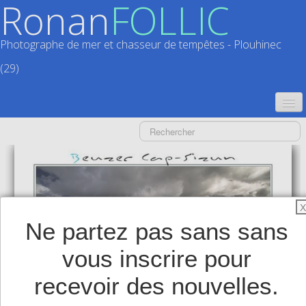
Ronan
FOLLIC
Photographe de mer et chasseur de tempêtes - Plouhinec
(29)
ACCUEIL
CATALOGUES
CALENDRIERS
▼
X
ACTUALITÉS
Ne partez pas sans sans
LIVRES
▼
vous inscrire pour
BOUTIQUE
▼
recevoir des nouvelles.