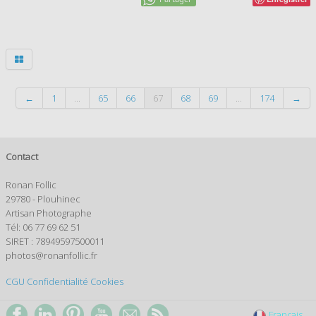
←
1
...
65
66
67
68
69
...
174
→
Contact
Ronan Follic
29780 - Plouhinec
Artisan Photographe
Tél: 06 77 69 62 51
SIRET : 78949597500011
photos@ronanfollic.fr
CGU
Confidentialité
Cookies
Français