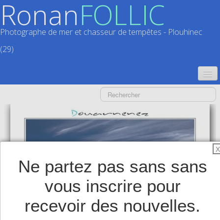
Ronan
FOLLIC
Photographe de mer et chasseur de tempêtes - Plouhinec
(29)
ACCUEIL
CATALOGUES
CALENDRIERS
▼
X
ACTUALITÉS
Ne partez pas sans sans
LIVRES
▼
vous inscrire pour
BOUTIQUE
▼
recevoir des nouvelles.