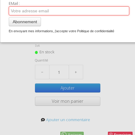
TIRAGES SUPPORTS HAUT DE GAMME
EMail :
CONTACT
Abonnement
douarnenez08
0
En envoyant mes informations, j'accepte votre Politique de confidentialité
1,50 €
Dz8
En stock
Quantité
−
+
Ajouter
Voir mon panier
Ajouter un commentaire
Partager
Enregistrer