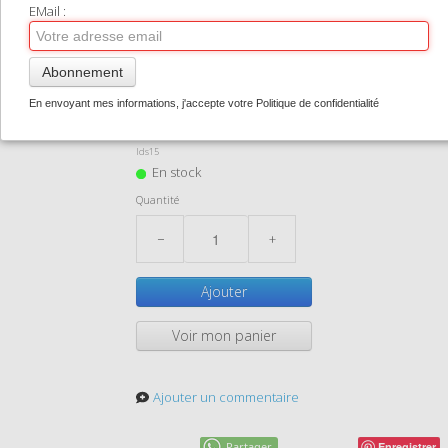
TIRAGES SUPPORTS HAUT DE GAMME
EMail :
CONTACT
Abonnement
ids015
0
En envoyant mes informations, j'accepte votre Politique de confidentialité
1,50 €
Ids15
En stock
Quantité
−
+
Ajouter
Voir mon panier
Ajouter un commentaire
Partager
Enregistrer