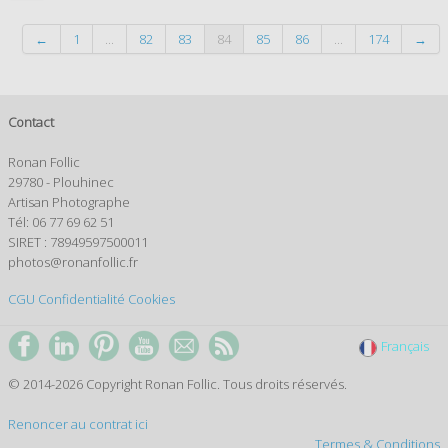
←
1
...
82
83
84
85
86
...
174
→
Contact
Ronan Follic
29780 - Plouhinec
Artisan Photographe
Tél: 06 77 69 62 51
SIRET : 78949597500011
photos@ronanfollic.fr
CGU
Confidentialité
Cookies
Français
© 2014-2026 Copyright Ronan Follic. Tous droits réservés.
Renoncer au contrat ici
Termes & Conditions