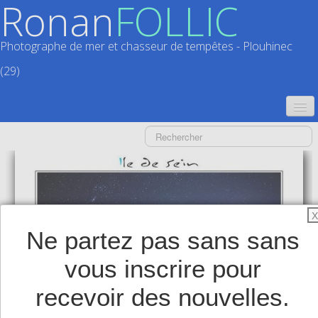
Ronan
FOLLIC
Photographe de mer et chasseur de tempêtes - Plouhinec
(29)
ACCUEIL
CATALOGUES
CALENDRIERS
▼
X
ACTUALITÉS
Ne partez pas sans sans
LIVRES
▼
vous inscrire pour
BOUTIQUE
▼
recevoir des nouvelles.