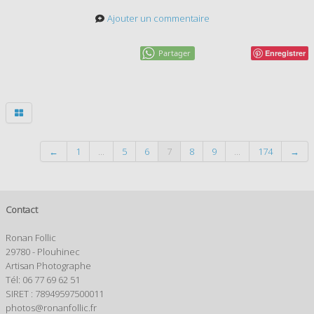
Ajouter un commentaire
Partager
Enregistrer
←
1
...
5
6
7
8
9
...
174
→
Contact
Ronan Follic
29780 - Plouhinec
Artisan Photographe
Tél: 06 77 69 62 51
SIRET : 78949597500011
photos@ronanfollic.fr