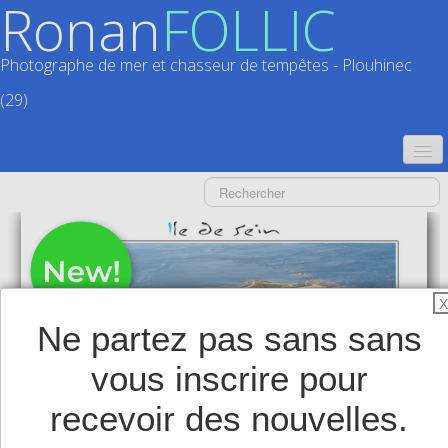
Ronan
FOLLIC
Photographe de mer et chasseur de tempêtes - Plouhinec
(29)
ACCUEIL
CATALOGUES
CALENDRIERS
▼
X
ACTUALITÉS
Ne partez pas sans sans
LIVRES
▼
vous inscrire pour
BOUTIQUE
▼
recevoir des nouvelles.