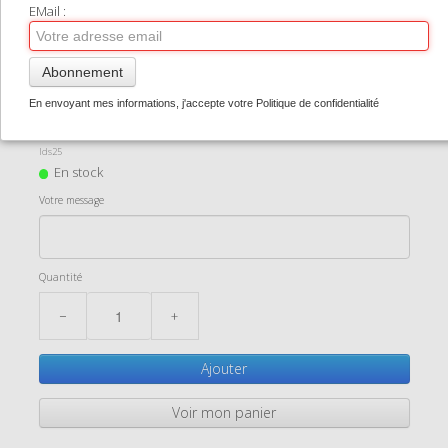
TIRAGES SUPPORTS HAUT DE GAMME
EMail :
CONTACT
Abonnement
L'Ile de Sein vue du Ciel 2
0
En envoyant mes informations, j'accepte votre Politique de confidentialité
1,50 €
Ids25
En stock
Votre message
Quantité
−
+
Ajouter
Voir mon panier