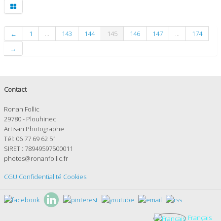
TIRAGES SUPPORTS HAUT DE GAMME
CONTACT
←
1
...
143
144
145
146
147
...
174
→
Contact
Ronan Follic
29780 - Plouhinec
Artisan Photographe
Tél: 06 77 69 62 51
SIRET : 78949597500011
photos@ronanfollic.fr
CGU
Confidentialité
Cookies
Français