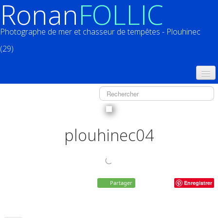
Ronan
FOLLIC
Photographe de mer et chasseur de tempêtes - Plouhinec
(29)
ACCUEIL
CATALOGUES
CALENDRIERS
plouhinec04
▼
ACTUALITÉS
LIVRES
▼
Partager
Enregistrer
BOUTIQUE
▼