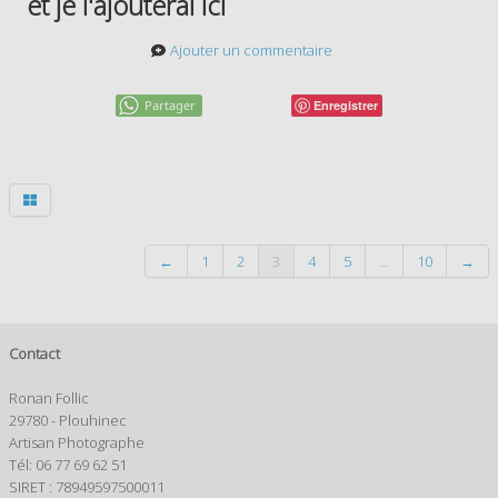
et je l'ajouterai ici
Ajouter un commentaire
Partager
Enregistrer
←
1
2
3
4
5
...
10
→
Contact
Ronan Follic
29780 - Plouhinec
Artisan Photographe
Tél: 06 77 69 62 51
SIRET : 78949597500011