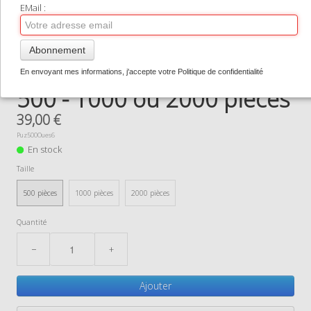
TIRAGES SUPPORTS HAUT DE GAMME
EMail :
CONTACT
Abonnement
0
Puzzle RAVENSBUGER en
En envoyant mes informations, j'accepte votre Politique de confidentialité
500 - 1000 ou 2000 pièces
39,00 €
Puz500Oues6
En stock
Taille
500 pièces
1000 pièces
2000 pièces
Quantité
−
+
Ajouter