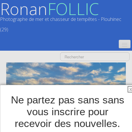
Ronan
FOLLIC
Photographe de mer et chasseur de tempêtes - Plouhinec
(29)
ACCUEIL
CATALOGUES
CALENDRIERS
▼
X
ACTUALITÉS
Ne partez pas sans sans
LIVRES
▼
vous inscrire pour
BOUTIQUE
▼
recevoir des nouvelles.