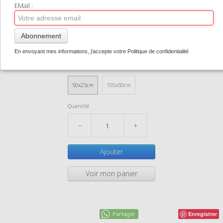
TIRAGES SUPPORTS HAUT DE GAMME
EMail :
0514-RF
CONTACT
31,00 €
Abonnement
0
0514-RF5025
En envoyant mes informations, j'accepte votre Politique de confidentialité
En stock
Taille
50x25cm
100x50cm
Quantité
−
+
Ajouter
Voir mon panier
Partager
Enregistrer