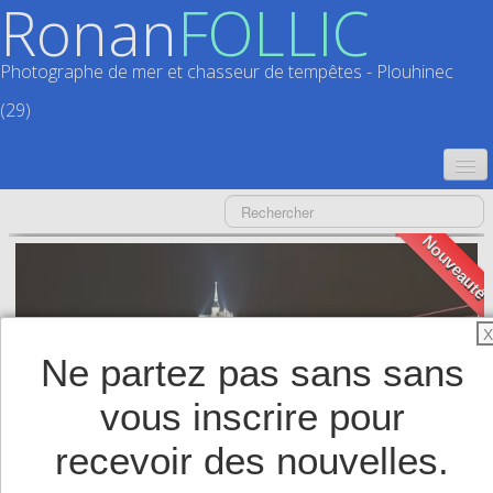
Ronan
FOLLIC
Photographe de mer et chasseur de tempêtes - Plouhinec
(29)
ACCUEIL
Nouveauté
CATALOGUES
CALENDRIERS
▼
X
ACTUALITÉS
Ne partez pas sans sans
LIVRES
▼
vous inscrire pour
BOUTIQUE
▼
recevoir des nouvelles.