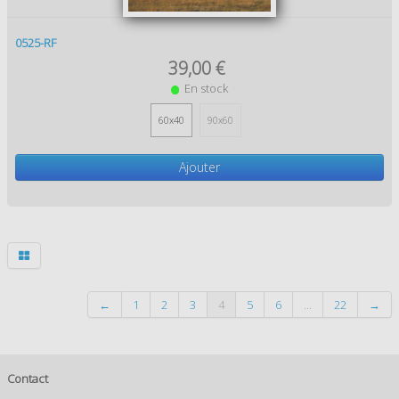
0525-RF
39,00 €
En stock
60x40
90x60
Ajouter
←
1
2
3
4
5
6
...
22
→
Contact