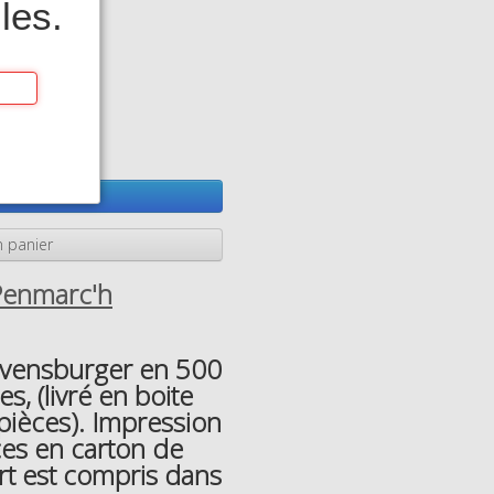
les.
es
ter
 panier
Penmarc'h
avensburger en 500
, (livré en boite
pièces). Impression
ces en carton de
ort est compris dans