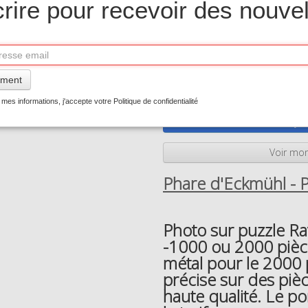
crire pour recevoir des nouvel
Taille
500 pièces
1000 pièces
2000 pièc
Quantité
ment
−
+
mes informations, j'accepte votre Politique de confidentialité
Ajou
Voir mon
Phare d'Eckmühl - 
Photo sur puzzle R
-1000 ou 2000 pièces
métal pour le 2000 
précise sur des piè
haute qualité. Le p