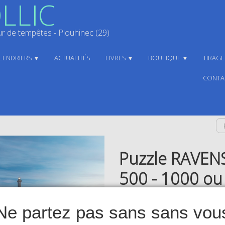
LLIC
 de tempêtes - Plouhinec (29)
LENDRIERS
ACTUALITÉS
LIVRES
BOUTIQUE
TIRAG
▼
▼
▼
CONTA
Puzzle RAVEN
500 - 1000 ou
39,00 €
Puz500Penm1
Ne partez pas sans sans vou
En stock