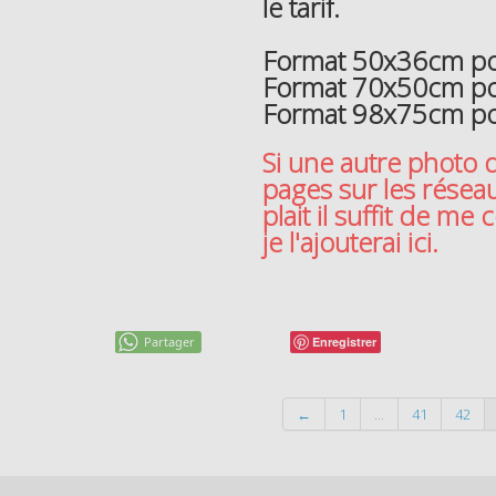
le tarif.
Format 50x36cm pou
Format 70x50cm po
Format 98x75cm po
Si une autre photo 
pages sur les résea
plait il suffit de me
je l'ajouterai ici.
Partager
Enregistrer
←
1
...
41
42