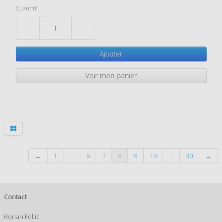
Quantité
−
+
Ajouter
Voir mon panier
←
1
...
6
7
8
9
10
...
30
→
Contact
Ronan Follic