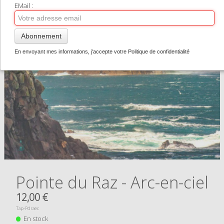
TIRAGES SUPPORTS HAUT DE GAMME
EMail :
CONTACT
Abonnement
0
En envoyant mes informations, j'accepte votre Politique de confidentialité
Pointe du Raz - Arc-en-ciel
12,00 €
Tap-Pdraec
En stock