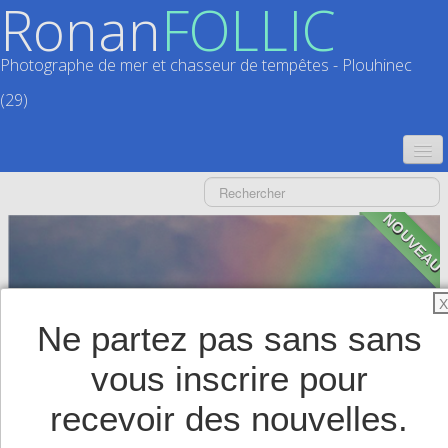
Ronan
FOLLIC
Photographe de mer et chasseur de tempêtes - Plouhinec
(29)
ACCUEIL
NOUVEAU
CATALOGUES
CALENDRIERS
▼
X
ACTUALITÉS
Ne partez pas sans sans
LIVRES
▼
vous inscrire pour
BOUTIQUE
▼
recevoir des nouvelles.