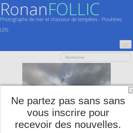
Ronan
FOLLIC
Photographe de mer et chasseur de tempêtes - Plouhinec
(29)
ACCUEIL
CATALOGUES
CALENDRIERS
▼
X
ACTUALITÉS
Ne partez pas sans sans
LIVRES
▼
vous inscrire pour
BOUTIQUE
▼
recevoir des nouvelles.