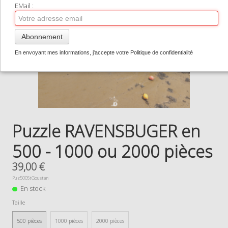
TIRAGES SUPPORTS HAUT DE GAMME
EMail :
CONTACT
Abonnement
0
En envoyant mes informations, j'accepte votre Politique de confidentialité
Puzzle RAVENSBUGER en
500 - 1000 ou 2000 pièces
39,00 €
Puz500StGoustan
En stock
Taille
500 pièces
1000 pièces
2000 pièces