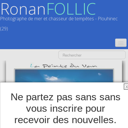
Ronan
FOLLIC
Photographe de mer et chasseur de tempêtes - Plouhinec
(29)
ACCUEIL
CATALOGUES
CALENDRIERS
▼
X
ACTUALITÉS
Ne partez pas sans sans
LIVRES
▼
vous inscrire pour
BOUTIQUE
▼
recevoir des nouvelles.