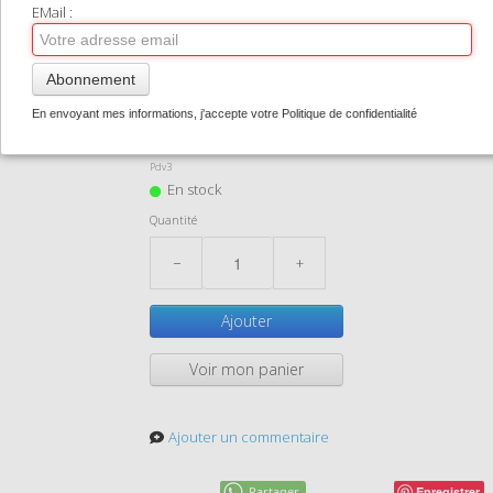
TIRAGES SUPPORTS HAUT DE GAMME
EMail :
CONTACT
Abonnement
pdv03
0
En envoyant mes informations, j'accepte votre Politique de confidentialité
1,50 €
Pdv3
En stock
Quantité
−
+
Ajouter
Voir mon panier
Ajouter un commentaire
Partager
Enregistrer