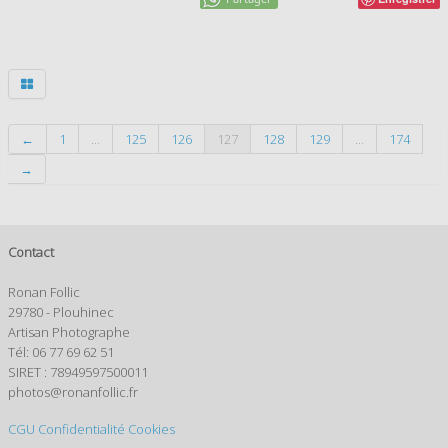
←
1
...
125
126
127
128
129
...
174
→
Contact
Ronan Follic
29780 - Plouhinec
Artisan Photographe
Tél: 06 77 69 62 51
SIRET : 78949597500011
photos@ronanfollic.fr
CGU
Confidentialité
Cookies