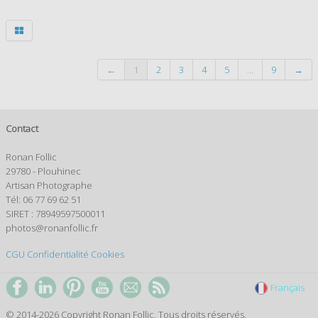
←
1
2
3
4
5
...
9
→
Contact
Ronan Follic
29780 - Plouhinec
Artisan Photographe
Tél: 06 77 69 62 51
SIRET : 78949597500011
photos@ronanfollic.fr
CGU
Confidentialité
Cookies
Français
© 2014-2026 Copyright Ronan Follic. Tous droits réservés.