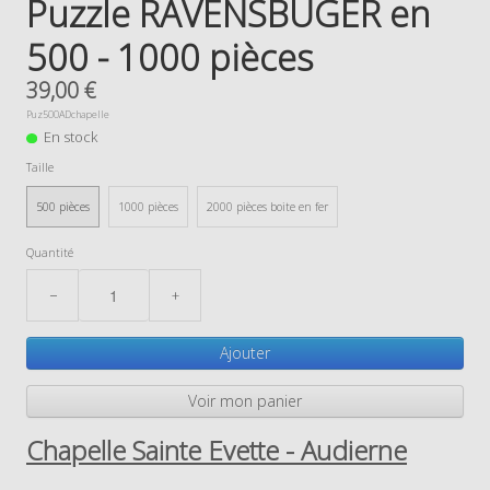
Puzzle RAVENSBUGER en
500 - 1000 pièces
39,00 €
Puz500ADchapelle
En stock
Taille
500 pièces
1000 pièces
2000 pièces boite en fer
Quantité
−
+
Ajouter
Voir mon panier
Chapelle Sainte Evette - Audierne