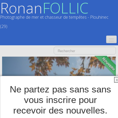
Ronan
FOLLIC
Photographe de mer et chasseur de tempêtes - Plouhinec
(29)
ACCUEIL
CATALOGUES
Nouveau
CALENDRIERS
▼
X
ACTUALITÉS
Ne partez pas sans sans
LIVRES
▼
vous inscrire pour
BOUTIQUE
▼
recevoir des nouvelles.