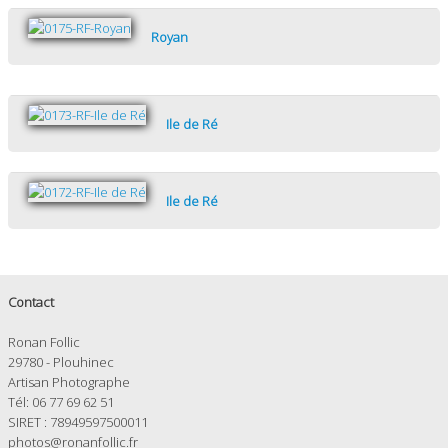
Royan
Ile de Ré
Ile de Ré
Contact
Ronan Follic
29780 - Plouhinec
Artisan Photographe
Tél: 06 77 69 62 51
SIRET : 78949597500011
photos@ronanfollic.fr