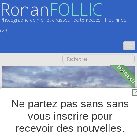
Ronan
FOLLIC
Photographe de mer et chasseur de tempêtes - Plouhinec
(29)
ACCUEIL
NOUVEAU
CATALOGUES
CALENDRIERS
▼
X
ACTUALITÉS
Ne partez pas sans sans
LIVRES
▼
vous inscrire pour
BOUTIQUE
▼
recevoir des nouvelles.