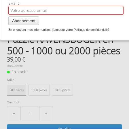
TIRAGES SUPPORTS HAUT DE GAMME
EMail :
CONTACT
Abonnement
0
En envoyant mes informations, j'accepte votre Politique de confidentialité
Puzzle RAVENSBUGER en
500 - 1000 ou 2000 pièces
39,00 €
Puz500Msm7
En stock
Taille
500 pièces
1000 pièces
2000 pièces
Quantité
−
+
Ajouter