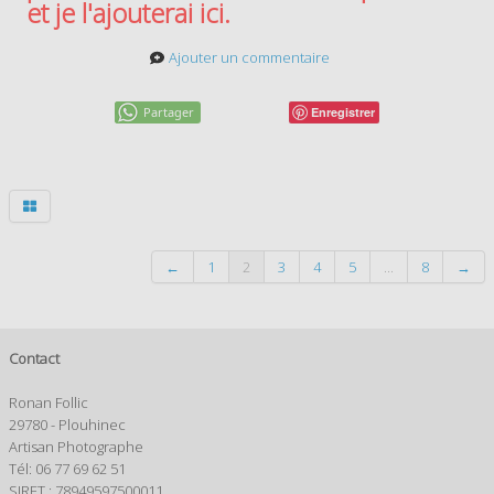
et je l'ajouterai ici.
Ajouter un commentaire
Partager
Enregistrer
←
1
2
3
4
5
...
8
→
Contact
Ronan Follic
29780 - Plouhinec
Artisan Photographe
Tél: 06 77 69 62 51
SIRET : 78949597500011