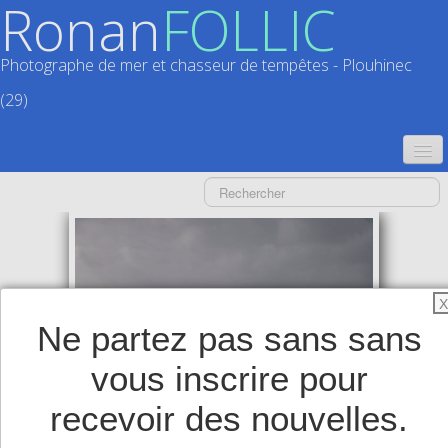
Ronan
FOLLIC
Photographe de mer et chasseur de tempêtes - Plouhinec
(29)
ACCUEIL
CATALOGUES
CALENDRIERS
▼
X
ACTUALITÉS
Ne partez pas sans sans
LIVRES
▼
vous inscrire pour
BOUTIQUE
▼
recevoir des nouvelles.