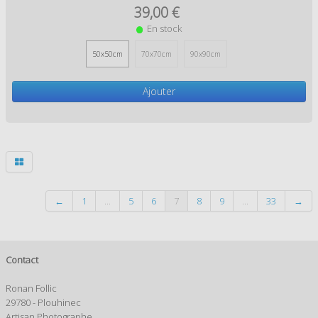
39,00 €
En stock
50x50cm
70x70cm
90x90cm
Ajouter
←
1
...
5
6
7
8
9
...
33
→
Contact
Ronan Follic
29780 - Plouhinec
Artisan Photographe