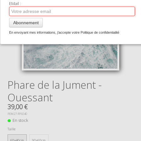
TIRAGES SUPPORTS HAUT DE GAMME
EMail :
CONTACT
Abonnement
0
En envoyant mes informations, j'accepte votre Politique de confidentialité
Phare de la Jument -
Ouessant
39,00 €
PEM27-RF6040
En stock
Taille
60x40cm
90x60cm