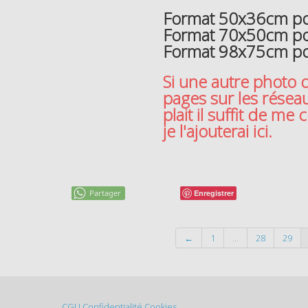
Format 50x36cm pou
Format 70x50cm po
Format 98x75cm po
Si une autre photo 
pages sur les résea
plait il suffit de me
je l'ajouterai ici.
Partager
Enregistrer
←
1
...
28
29
CGU
Confidentialité
Cookies