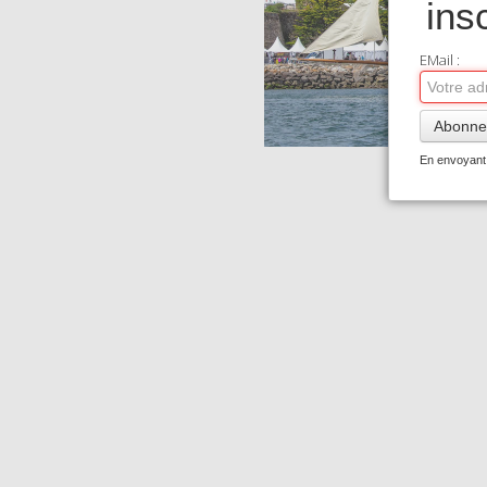
ins
EMail :
Abonne
En envoyant 