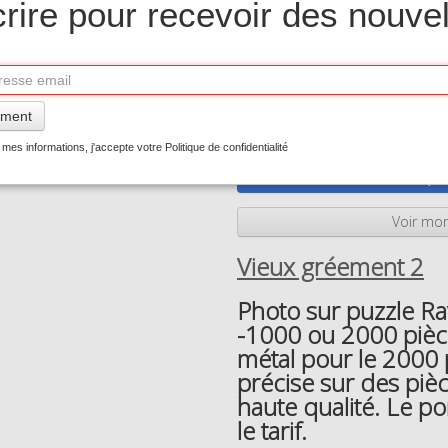
crire pour recevoir des nouvel
Taille
500 pièces
1000 pièces
2000 pièc
Quantité
ment
−
+
mes informations, j'accepte votre Politique de confidentialité
Ajou
Voir mon
Vieux gréement 2
Photo sur puzzle R
-1000 ou 2000 pièces
métal pour le 2000 
précise sur des piè
haute qualité. Le p
le tarif.