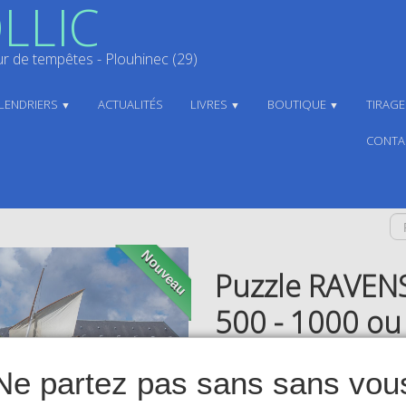
LLIC
 de tempêtes - Plouhinec (29)
LENDRIERS
ACTUALITÉS
LIVRES
BOUTIQUE
TIRAG
▼
▼
▼
CONTA
Nouveau
Puzzle RAVEN
500 - 1000 ou
39,00 €
Puz500Bisq2
Ne partez pas sans sans vou
En stock