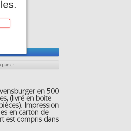
les.
es
ter
 panier
avensburger en 500
, (livré en boite
pièces). Impression
ces en carton de
ort est compris dans