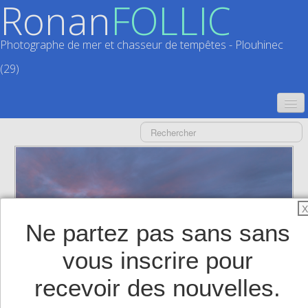
Ronan
FOLLIC
Photographe de mer et chasseur de tempêtes - Plouhinec
(29)
ACCUEIL
CATALOGUES
CALENDRIERS
▼
X
ACTUALITÉS
Ne partez pas sans sans
LIVRES
▼
vous inscrire pour
BOUTIQUE
▼
recevoir des nouvelles.