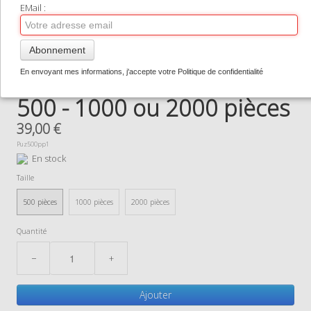
TIRAGES SUPPORTS HAUT DE GAMME
EMail :
CONTACT
Abonnement
0
Puzzle RAVENSBUGER en
En envoyant mes informations, j'accepte votre Politique de confidentialité
500 - 1000 ou 2000 pièces
39,00 €
Puz500pp1
En stock
Taille
500 pièces
1000 pièces
2000 pièces
Quantité
−
+
Ajouter