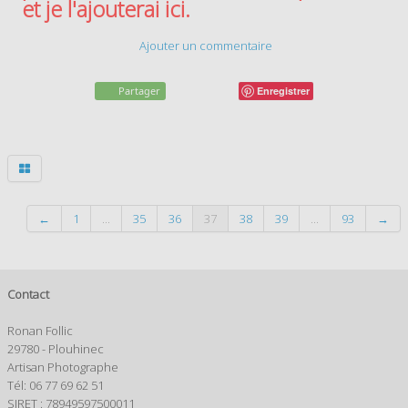
et je l'ajouterai ici.
Ajouter un commentaire
Partager
Enregistrer
←
1
...
35
36
37
38
39
...
93
→
Contact
Ronan Follic
29780 - Plouhinec
Artisan Photographe
Tél: 06 77 69 62 51
SIRET : 78949597500011