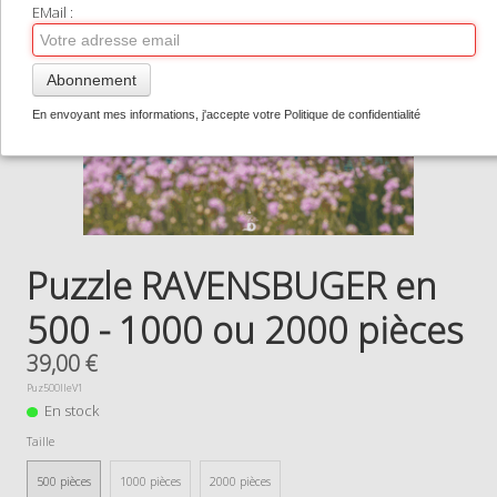
TIRAGES SUPPORTS HAUT DE GAMME
EMail :
CONTACT
Abonnement
0
En envoyant mes informations, j'accepte votre Politique de confidentialité
Puzzle RAVENSBUGER en
500 - 1000 ou 2000 pièces
39,00 €
Puz500IleV1
En stock
Taille
500 pièces
1000 pièces
2000 pièces