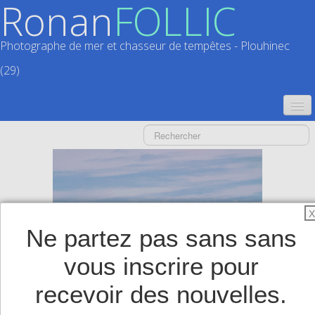
Ronan
FOLLIC
Photographe de mer et chasseur de tempêtes - Plouhinec
(29)
ACCUEIL
CATALOGUES
CALENDRIERS
▼
X
ACTUALITÉS
Ne partez pas sans sans
LIVRES
▼
vous inscrire pour
BOUTIQUE
▼
recevoir des nouvelles.