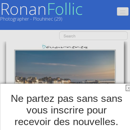
Ronan
Follic
Photographer - Plouhinec (29)
HOME
CATALOGUES
CALENDRIERS
▼
ACTUALITÉS
LIVRES
▼
X
Ne partez pas sans sans
BOUTIQUE
▼
vous inscrire pour
SHOP
▼
recevoir des nouvelles.
TIRAGES SUPPORTS HAUT DE GAMME