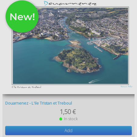
Douarnenez - L'ile Tristan et Treboul
1,50 €
In stock
Add