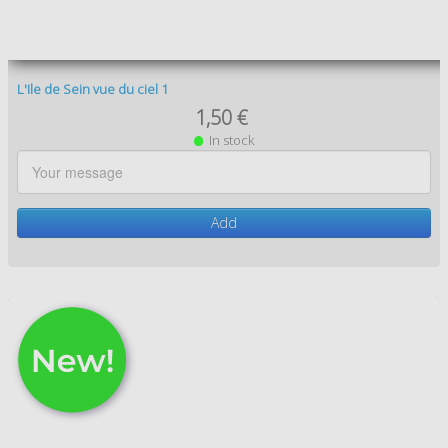
Phare de Men-Brial - Ile de Sein
1,50 €
In stock
Add
Phare de Goulenez - arméries maritimes
1,50 €
In stock
Add