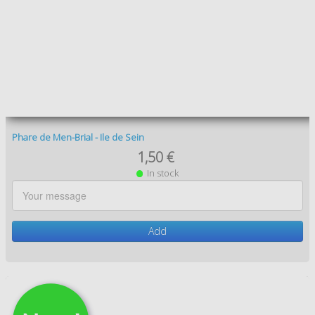
Pointe du Creac'h
1,50 €
In stock
Add
Port de Lampaul
1,50 €
In stock