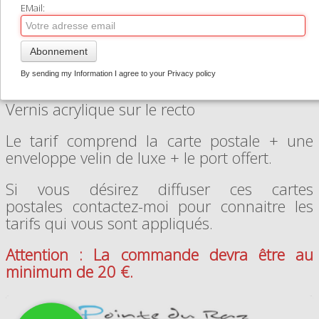
l'instant.
EMail:
CONTACT
Format : 12x17 cm
0
Abonnement
Papier : 300 g
Impression recto : quadrichromie
By sending my Information I agree to your Privacy policy
Verso : noir et blanc
Vernis acrylique sur le recto
Le tarif comprend la carte postale + une
enveloppe velin de luxe + le port offert.
Si vous désirez diffuser ces cartes
postales contactez-moi pour connaitre les
tarifs qui vous sont appliqués.
Attention : La commande devra être au
minimum de 20 €.