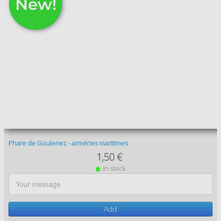
Add
Les arméries maritimes
1,50 €
In stock
Add