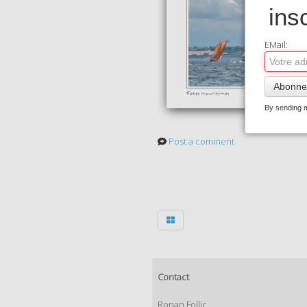
ins
EMail:
Abonne
By sending m
Post a comment
Contact
Ronan Follic