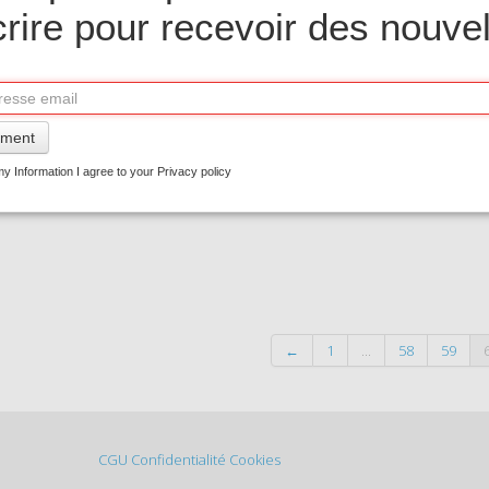
Quantity
crire pour recevoir des nouvel
−
+
Ad
ment
View m
y Information I agree to your Privacy policy
←
1
...
58
59
CGU
Confidentialité
Cookies