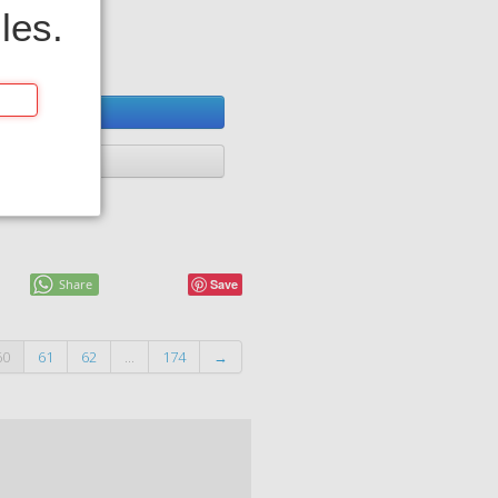
les.
d
y cart
Share
Save
60
61
62
...
174
→