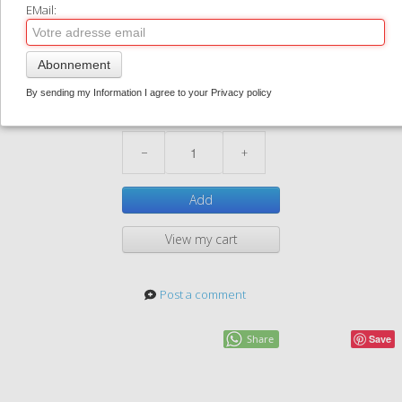
EMail:
locronan03
CONTACT
1,50 €
0
Abonnement
62-098
In stock
By sending my Information I agree to your Privacy policy
Quantity
−
+
Add
View my cart
Post a comment
Share
Save