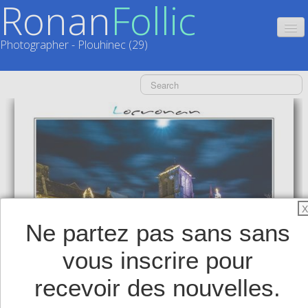
Ronan
Follic
Photographer - Plouhinec (29)
HOME
CATALOGUES
CALENDRIERS
▼
ACTUALITÉS
LIVRES
▼
X
Ne partez pas sans sans
BOUTIQUE
▼
vous inscrire pour
SHOP
▼
recevoir des nouvelles.
TIRAGES SUPPORTS HAUT DE GAMME