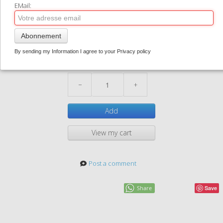
EMail:
pdv01
CONTACT
1,50 €
0
Abonnement
Pdv1
In stock
By sending my Information I agree to your Privacy policy
Quantity
−
+
Add
View my cart
Post a comment
Share
Save