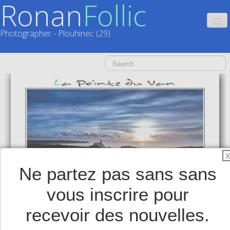
Ronan
Follic
Photographer - Plouhinec (29)
HOME
CATALOGUES
CALENDRIERS
▼
ACTUALITÉS
LIVRES
▼
X
Ne partez pas sans sans
BOUTIQUE
▼
vous inscrire pour
SHOP
▼
recevoir des nouvelles.
TIRAGES SUPPORTS HAUT DE GAMME