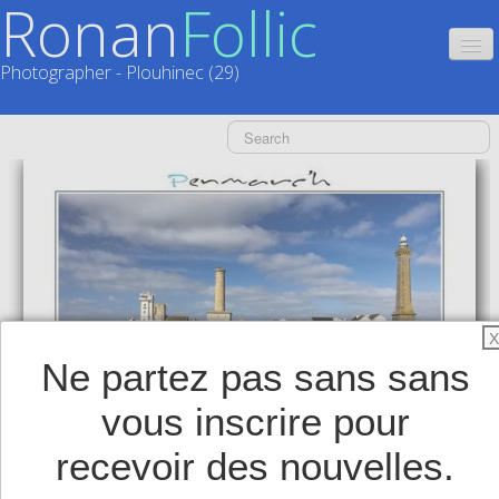
Ronan
Follic
Photographer - Plouhinec (29)
HOME
CATALOGUES
CALENDRIERS
▼
ACTUALITÉS
LIVRES
▼
X
Ne partez pas sans sans
BOUTIQUE
▼
vous inscrire pour
SHOP
▼
recevoir des nouvelles.
TIRAGES SUPPORTS HAUT DE GAMME