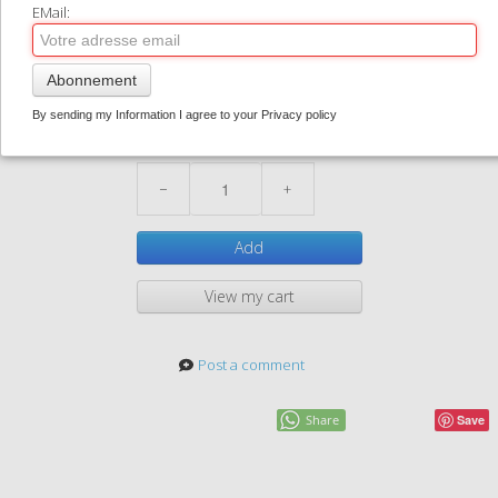
EMail:
Penmarc'h 01
CONTACT
1,50 €
0
Abonnement
62-165
In stock
By sending my Information I agree to your Privacy policy
Quantity
−
+
Add
View my cart
Post a comment
Share
Save