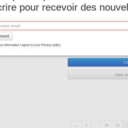
Ouessant11
crire pour recevoir des nouvel
In stock
Your message
ment
Quantity
y Information I agree to your Privacy policy
−
+
Ad
View m
←
1
...
38
39