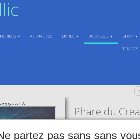
lic
ENDRIERS
ACTUALITÉS
LIVRES
BOUTIQUE
SHOP
▼
▼
▼
▼
TIRAGES
Phare du Crea
Ouessant
Ne partez pas sans sans vou
1,50 €