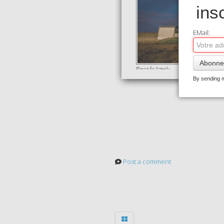
ins
EMail:
Abonne
By sending m
Post a comment