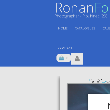
Ronan
Fol
Photographer - Plouhinec (29)
HOME
CATALOGUES
CAL
CONTACT
0