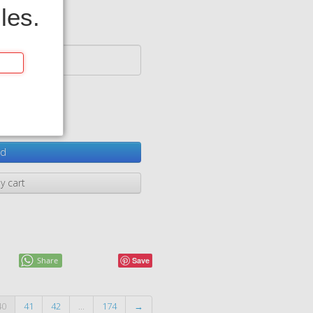
les.
d
y cart
Share
Save
40
41
42
...
174
→