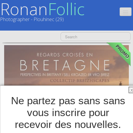
Ronan
Follic
Photographer - Plouhinec (29)
HOME
CATALOGUES
PROMO
CALENDRIERS
▼
ACTUALITÉS
LIVRES
▼
X
Ne partez pas sans sans
BOUTIQUE
▼
vous inscrire pour
SHOP
▼
recevoir des nouvelles.
TIRAGES SUPPORTS HAUT DE GAMME