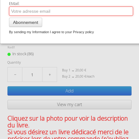
EMail:
CONTACT
Regards-Croises en
0
Abonnement
Bretagne TOME 1
By sending my Information I agree to your Privacy policy
20,00 €
24,90 €
RceB1
In stock (86)
Quantity
Buy 1 → 20,00 €
−
+
Buy 2 → 20,00 €/each
Add
View my cart
Cliquez sur la photo pour voir la description
du livre.
Si vous désirez un livre dédicacé merci de le
préciser lors de votre commande (n'oubliez