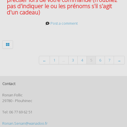
pas d'indiquer le ou les prénoms s'il s'agit
d'un cadeau)
Post a comment
←
1
...
3
4
5
6
7
→
Contact
Ronan Follic
29780 - Plouhinec
Tel: 06 77 69 62 51
Ronan.Senan@wanadoo.fr