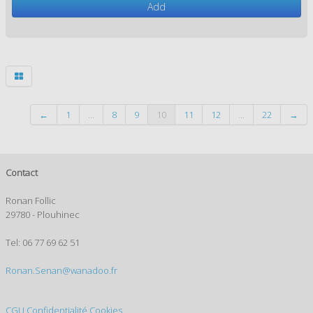
Add
←
1
...
8
9
10
11
12
...
22
→
Contact
Ronan Follic
29780 - Plouhinec
Tel: 06 77 69 62 51
Ronan.Senan@wanadoo.fr
CGU
Confidentialité
Cookies