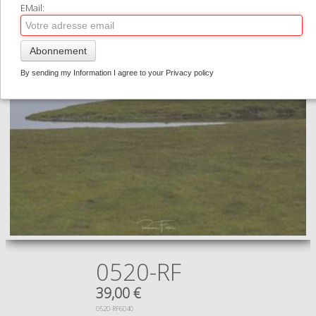
EMail:
CONTACT
0
Abonnement
By sending my Information I agree to your Privacy policy
0520-RF
39,00 €
0520-RF6040