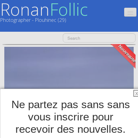
Ronan
Follic
Photographer - Plouhinec (29)
HOME
Nouveauté
CATALOGUES
CALENDRIERS
▼
ACTUALITÉS
LIVRES
▼
X
Ne partez pas sans sans
BOUTIQUE
▼
vous inscrire pour
SHOP
▼
recevoir des nouvelles.
TIRAGES SUPPORTS HAUT DE GAMME