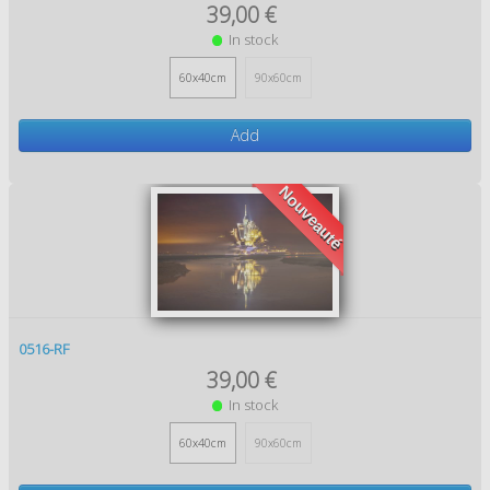
39,00 €
In stock
60x40cm
90x60cm
Add
Nouveauté
0516-RF
39,00 €
In stock
60x40cm
90x60cm