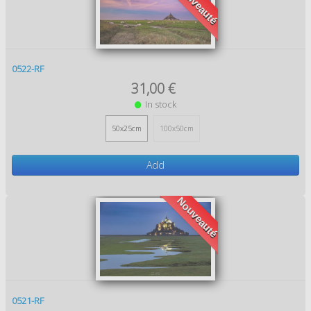
Nouveauté
0522-RF
31,00 €
In stock
50x25cm
100x50cm
Add
Nouveauté
0521-RF