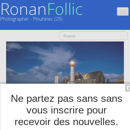
Ronan
Follic
Photographer - Plouhinec (29)
HOME
CATALOGUES
CALENDRIERS
▼
ACTUALITÉS
LIVRES
▼
X
Ne partez pas sans sans
BOUTIQUE
▼
vous inscrire pour
SHOP
▼
recevoir des nouvelles.
TIRAGES SUPPORTS HAUT DE GAMME