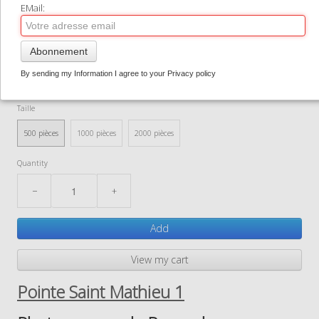
Puzzle RAVENSBUGER en
EMail:
CONTACT
500 - 1000 ou 2000 pièces
0
Abonnement
39,00 €
Puz500StMat1
By sending my Information I agree to your Privacy policy
In stock
Taille
500 pièces
1000 pièces
2000 pièces
Quantity
−
+
Add
View my cart
Pointe Saint Mathieu 1