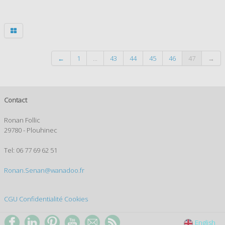
←
1
...
43
44
45
46
47
→
Contact
Ronan Follic
29780 - Plouhinec
Tel: 06 77 69 62 51
Ronan.Senan@wanadoo.fr
CGU
Confidentialité
Cookies
English