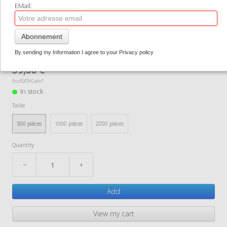
EMail:
CONTACT
Puzzle RAVENSBUGER en
0
Abonnement
500 - 1000 ou 2000 pièces
By sending my Information I agree to your Privacy policy
39,00 €
Puz500StCado1
In stock
Taille
500 pièces
1000 pièces
2000 pièces
Quantity
−
+
Add
View my cart