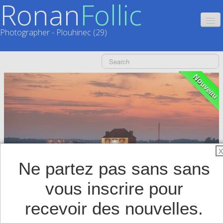
Ronan
Follic
Photographer - Plouhinec (29)
HOME
CATALOGUES
Nouveau
CALENDRIERS
▼
ACTUALITÉS
LIVRES
▼
X
Ne partez pas sans sans
BOUTIQUE
▼
vous inscrire pour
SHOP
▼
recevoir des nouvelles.
TIRAGES SUPPORTS HAUT DE GAMME