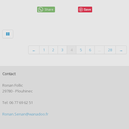
Share
Save
←
1
2
3
4
5
6
...
28
→
Contact
Ronan Follic
29780 - Plouhinec
Tel: 06 77 69 62 51
Ronan.Senan@wanadoo.fr