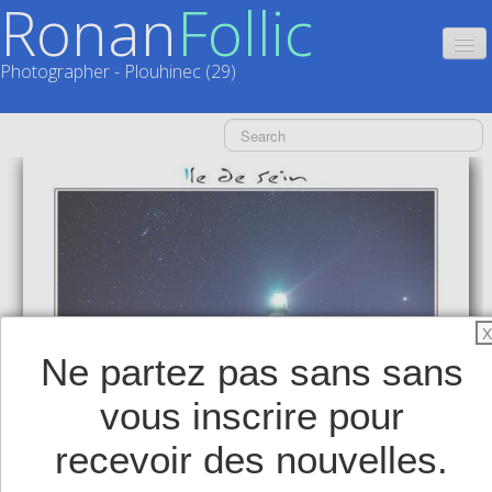
Ronan
Follic
Photographer - Plouhinec (29)
HOME
CATALOGUES
CALENDRIERS
▼
ACTUALITÉS
LIVRES
▼
X
Ne partez pas sans sans
BOUTIQUE
▼
vous inscrire pour
SHOP
▼
recevoir des nouvelles.
TIRAGES SUPPORTS HAUT DE GAMME