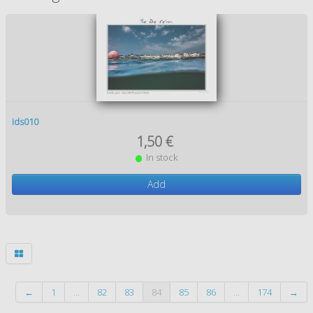
ids010
1,50 €
In stock
Add
←
1
...
82
83
84
85
86
...
174
→