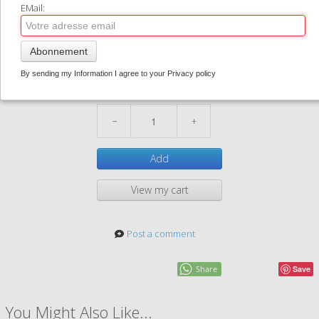
EMail:
ids015
CONTACT
1,50 €
0
Abonnement
Ids15
In stock
By sending my Information I agree to your Privacy policy
Quantity
−
+
Add
View my cart
Post a comment
Share
Save
You Might Also Like...